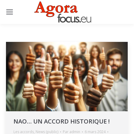
NAO… UN ACCORD HISTORIQUE !
Les accords
,
News (public)
Par
admin
6 mars 2024