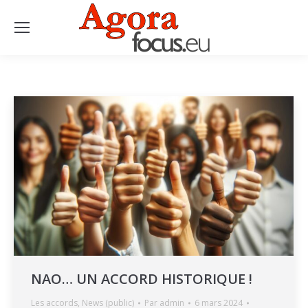
NAO… UN ACCORD HISTORIQUE !
Les accords
,
News (public)
Par
admin
6 mars 2024