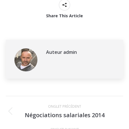
Share This Article
Auteur
admin
Navigation
ONGLET PRÉCÉDENT
de
Négociations salariales 2014
Onglet
commentaire
précédent