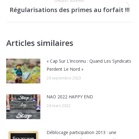
ONGLET SUIVANT
Régularisations des primes au forfait !!!
Onglet
suivant
Articles similaires
« Cap Sur L’Inconnu : Quand Les Syndicats
Perdent Le Nord »
29 septembre 2023
NAO 2022 HAPPY END
24 mars 2022
Déblocage participation 2013 : une