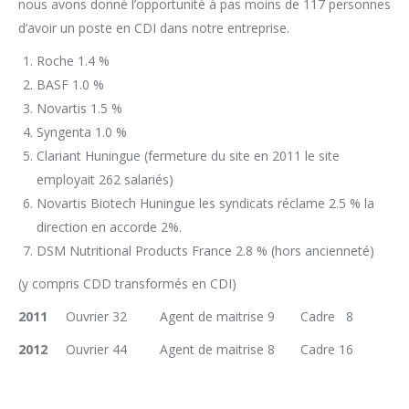
nous avons donné l’opportunité à pas moins de 117 personnes
d’avoir un poste en CDI dans notre entreprise.
Roche 1.4 %
BASF 1.0 %
Novartis 1.5 %
Syngenta 1.0 %
Clariant Huningue (fermeture du site en 2011 le site
employait 262 salariés)
Novartis Biotech Huningue les syndicats réclame 2.5 % la
direction en accorde 2%.
DSM Nutritional Products France 2.8 % (hors ancienneté)
(y compris CDD transformés en CDI)
2011
Ouvrier 32 Agent de maitrise 9 Cadre 8
2012
Ouvrier 44 Agent de maitrise 8 Cadre 16
FO ne participera pas à ce mouvement
préférant laisser les protagonistes