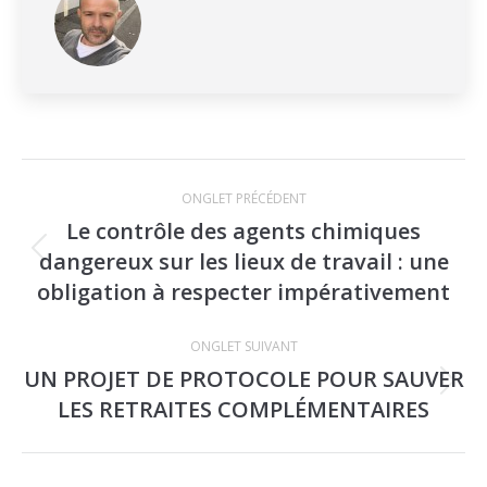
Navigation
ONGLET PRÉCÉDENT
de
Le contrôle des agents chimiques
commentaire
dangereux sur les lieux de travail : une
Onglet
obligation à respecter impérativement
précédent
ONGLET SUIVANT
UN PROJET DE PROTOCOLE POUR SAUVER
Onglet
LES RETRAITES COMPLÉMENTAIRES
suivant