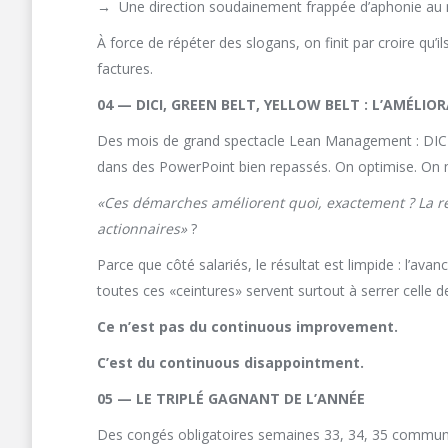
→
Une direction soudainement frappée d’aphonie au m
À force de répéter des slogans, on finit par croire qu’il
factures.
04 — DICI, GREEN BELT, YELLOW BELT : L’AMÉLI
Des mois de grand spectacle Lean Management : DICI par
dans des PowerPoint bien repassés. On optimise. On m
«Ces démarches améliorent quoi, exactement ? La r
actionnaires»
?
Parce que côté salariés, le résultat est limpide : l’avan
toutes ces «ceintures» servent surtout à serrer celle de
Ce n’est pas du continuous improvement.
C’est du continuous disappointment.
05 — LE TRIPLÉ GAGNANT DE L’ANNÉE
Des congés obligatoires semaines 33, 34, 35 communiq