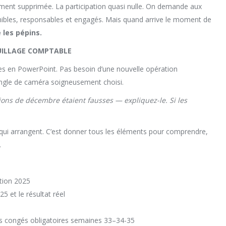
sement supprimée. La participation quasi nulle. On demande aux
ponibles, responsables et engagés. Mais quand arrive le moment de
 les pépins.
UILLAGE COMPTABLE
tes en PowerPoint. Pas besoin d’une nouvelle opération
t angle de caméra soigneusement choisi.
visions de décembre étaient fausses — expliquez-le. Si les
s qui arrangent. C’est donner tous les éléments pour comprendre,
.
ation 2025
 et le résultat réel
es congés obligatoires semaines 33–34-35