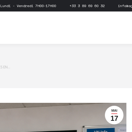
Lundi - Vendredi 7H00-17H00
+33 3 89 69 60 32
info@a
ES EN…
MAI
17