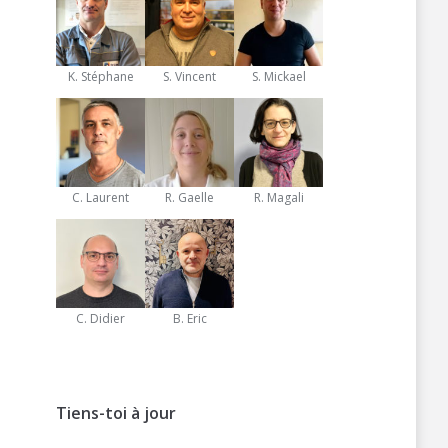
K. Stéphane
S. Vincent
S. Mickael
C. Laurent
R. Gaelle
R. Magali
C. Didier
B. Eric
Tiens-toi à jour