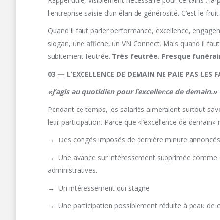
Rappel utile, visiblement nécessaire pour certains : l
l'entreprise saisie d’un élan de générosité. C’est le fruit
Quand il faut parler performance, excellence, engageme
slogan, une affiche, un VN Connect. Mais quand il faut
subitement feutrée.
Très feutrée. Presque funérai
03 — L’EXCELLENCE DE DEMAIN NE PAIE PAS LES 
«J’agis au quotidien pour l’excellence de demain.» 
Pendant ce temps, les salariés aimeraient surtout savo
leur participation. Parce que «l’excellence de demain» 
→
Des congés imposés de dernière minute annoncés en
→
Une avance sur intéressement supprimée comme ça
administratives.
→
Un intéressement qui stagne
→
Une participation possiblement réduite à peau de 