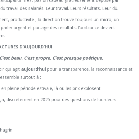
a participation n’est pas un cadeau gracieusement déposé par
 du travail des salariés. Leur travail. Leurs résultats. Leur dû.
nt, productivité , la direction trouve toujours un micro, un
 parler argent et partage des résultats, l’ambiance devient
re.
FACTURES D’AUJOURD’HUI
C’est beau. C’est propre. C’est presque poétique.
ir qui agit
aujourd’hui
pour la transparence, la reconnaissance et
ressemble surtout à :
 pleine période estivale, là où les prix explosent
, discrètement en 2025 pour des questions de lourdeurs
chagrin