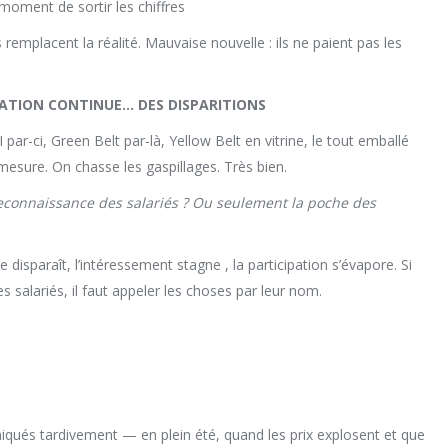
oment de sortir les chiffres
s remplacent la réalité. Mauvaise nouvelle : ils ne paient pas les
ORATION CONTINUE… DES DISPARITIONS
-ci, Green Belt par-là, Yellow Belt en vitrine, le tout emballé
esure. On chasse les gaspillages. Très bien.
econnaissance des salariés ? Ou seulement la poche des
ce disparaît, l’intéressement stagne , la participation s’évapore. Si
s salariés, il faut appeler les choses par leur nom.
ués tardivement — en plein été, quand les prix explosent et que