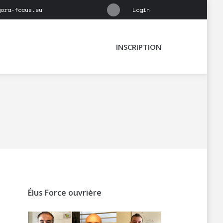
gora-focus.eu
Login
X
page
opens
INSCRIPTION
in
new
window
Élus Force ouvrière