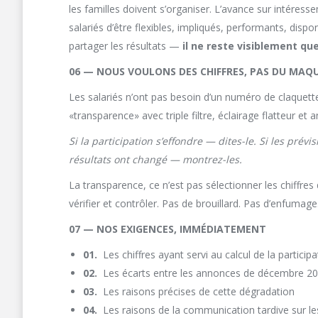
les familles doivent s’organiser. L’avance sur intéres
salariés d’être flexibles, impliqués, performants, dis
partager les résultats —
il ne reste visiblement que
06 — NOUS VOULONS DES CHIFFRES, PAS DU MAQ
Les salariés n’ont pas besoin d’un numéro de claquet
«transparence» avec triple filtre, éclairage flatteur e
Si la participation s’effondre — dites-le. Si les pré
résultats ont changé — montrez-les.
La transparence, ce n’est pas sélectionner les chiffre
vérifier et contrôler. Pas de brouillard. Pas d’enfumage
07 — NOS EXIGENCES, IMMÉDIATEMENT
01.
Les chiffres ayant servi au calcul de la particip
02.
Les écarts entre les annonces de décembre 2025
03.
Les raisons précises de cette dégradation
04.
Les raisons de la communication tardive sur l