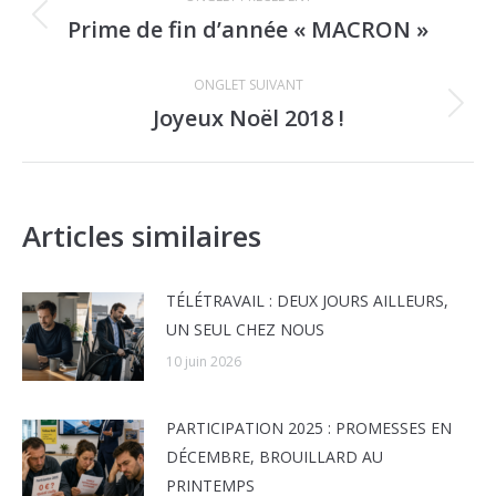
de
Prime de fin d’année « MACRON »
Onglet
commentaire
précédent
ONGLET SUIVANT
Joyeux Noël 2018 !
Onglet
suivant
Articles similaires
TÉLÉTRAVAIL : DEUX JOURS AILLEURS,
UN SEUL CHEZ NOUS
10 juin 2026
PARTICIPATION 2025 : PROMESSES EN
DÉCEMBRE, BROUILLARD AU
PRINTEMPS