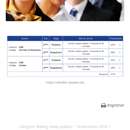
https://vote366.neovote.com
Imprimer
Catégorie
Mailing
,
News (public)
14 décembre 2018