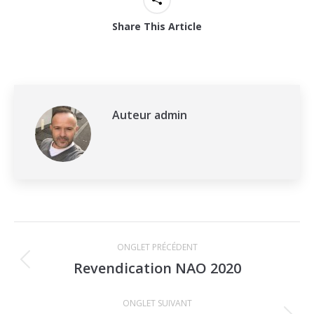
Share This Article
Auteur
admin
Navigation
ONGLET PRÉCÉDENT
de
Revendication NAO 2020
Onglet
commentaire
précédent
ONGLET SUIVANT