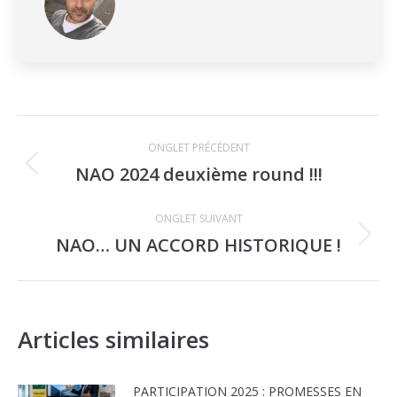
Navigation
ONGLET PRÉCÉDENT
de
NAO 2024 deuxième round !!!
Onglet
commentaire
précédent
ONGLET SUIVANT
NAO… UN ACCORD HISTORIQUE !
Onglet
suivant
Articles similaires
PARTICIPATION 2025 : PROMESSES EN