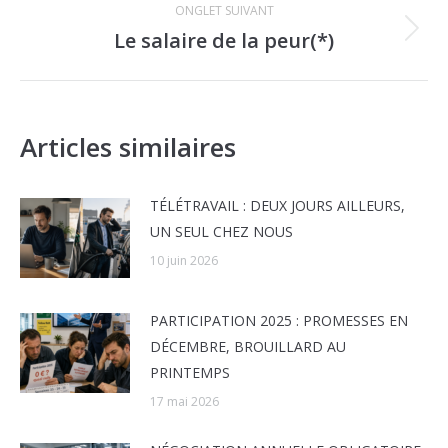
ONGLET SUIVANT
Le salaire de la peur(*)
Onglet
suivant
Articles similaires
TÉLÉTRAVAIL : DEUX JOURS AILLEURS,
UN SEUL CHEZ NOUS
10 juin 2026
PARTICIPATION 2025 : PROMESSES EN
DÉCEMBRE, BROUILLARD AU
PRINTEMPS
17 mai 2026