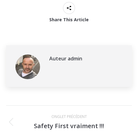
Share This Article
Auteur
admin
Navigation
ONGLET PRÉCÉDENT
de
Safety First vraiment !!!
Onglet
commentaire
précédent